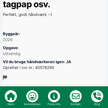
tagpap osv.
Perfekt, godt håndværk :-)
Byggeår:
2026
Opgave:
Udvendig
Vil du bruge håndværkeren igen: JA
Oprettet i cvr nr.: 40576290
Verificeret kunde
Hjem
Anmeldelser
Firma info
Kontakt
Ring