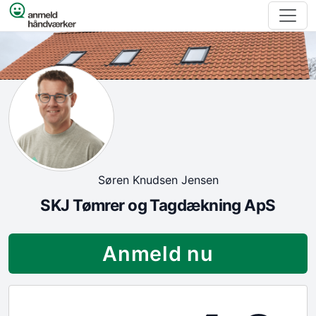
Spring til indhold
Søren Knudsen Jensen
SKJ Tømrer og Tagdækning ApS
Anmeld nu