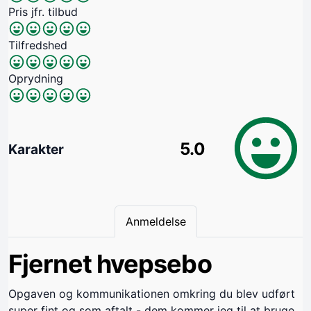
Pris jfr. tilbud
Tilfredshed
Oprydning
5.0
Karakter
Anmeldelse
Fjernet hvepsebo
Opgaven og kommunikationen omkring du blev udført
super fint og som aftalt - dem kommer jeg til at bruge