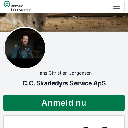
Spring til indhold
Hans Christian Jørgensen
C.C. Skadedyrs Service ApS
Anmeld nu