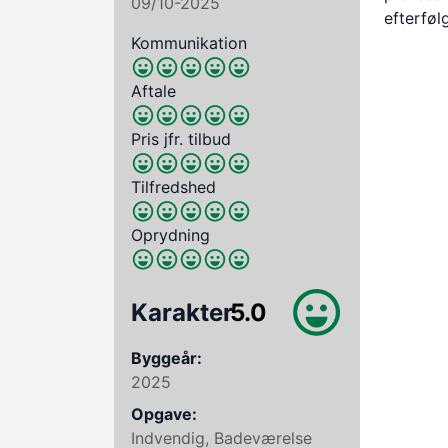
09/10-2025
efterføl
Kommunikation
Aftale
Pris jfr. tilbud
Tilfredshed
Oprydning
Karakter
5.0
Byggeår:
2025
Opgave:
Indvendig, Badeværelse