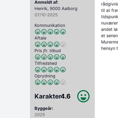
Anmeldt af:
rådgivni
Henrik, 9000 Aalborg
til at 
07/10-2025
tidspunk
nuværend
Kommunikation
andet løs
et sener
Aftale
Murermes
hensyn t
Pris jfr. tilbud
Tilfredshed
Oprydning
Karakter
4.6
Byggeår:
2025