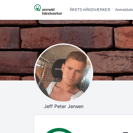
Primær na
Spring til indhold
ÅRETS HÅNDVÆRKER
Anmeldels
Jeff Peter Jensen