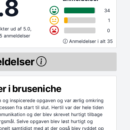
.8
34
1
ter ud af 5.0,
0
5 anmeldelser
Anmeldelser i alt 35
ldelser
r i bruseniche
m og inspicerede opgaven og var ærlig omkring
essen fra start til slut. Hertil var der hele tiden
unikation og der blev skrevet hurtigt tilbage
gsmål. Selve opgaven blev løst hurtigt og
onelt samtidigt med at der også blev ryddet op