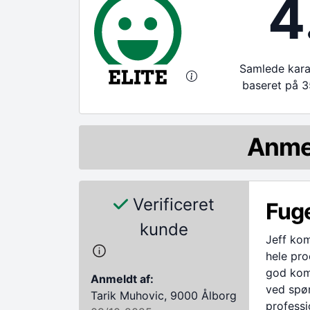
4
Samlede karak
baseret på 3
Anme
Verificeret
Fuge
kunde
Jeff ko
hele proc
god komm
Anmeldt af:
ved spør
Tarik Muhovic, 9000 Ålborg
professi