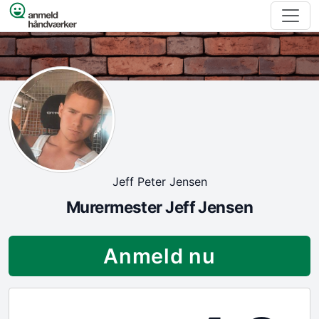
Spring til indhold
Jeff Peter Jensen
Murermester Jeff Jensen
Anmeld nu