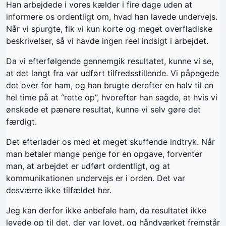
Han arbejdede i vores kælder i fire dage uden at
informere os ordentligt om, hvad han lavede undervejs.
Når vi spurgte, fik vi kun korte og meget overfladiske
beskrivelser, så vi havde ingen reel indsigt i arbejdet.
Da vi efterfølgende gennemgik resultatet, kunne vi se,
at det langt fra var udført tilfredsstillende. Vi påpegede
det over for ham, og han brugte derefter en halv til en
hel time på at “rette op”, hvorefter han sagde, at hvis vi
ønskede et pænere resultat, kunne vi selv gøre det
færdigt.
Det efterlader os med et meget skuffende indtryk. Når
man betaler mange penge for en opgave, forventer
man, at arbejdet er udført ordentligt, og at
kommunikationen undervejs er i orden. Det var
desværre ikke tilfældet her.
Jeg kan derfor ikke anbefale ham, da resultatet ikke
levede op til det, der var lovet, og håndværket fremstår