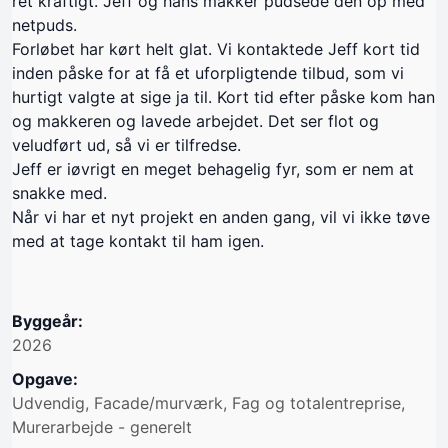
ret kraftigt. Jeff og hans makker pudsede den op med
netpuds.
Forløbet har kørt helt glat. Vi kontaktede Jeff kort tid
inden påske for at få et uforpligtende tilbud, som vi
hurtigt valgte at sige ja til. Kort tid efter påske kom han
og makkeren og lavede arbejdet. Det ser flot og
veludført ud, så vi er tilfredse.
Jeff er iøvrigt en meget behagelig fyr, som er nem at
snakke med.
Når vi har et nyt projekt en anden gang, vil vi ikke tøve
med at tage kontakt til ham igen.
Byggeår:
2026
Opgave:
Udvendig, Facade/murværk, Fag og totalentreprise,
Murerarbejde - generelt