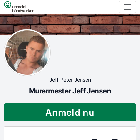
Spring til indhold
Jeff Peter Jensen
Murermester Jeff Jensen
Anmeld nu