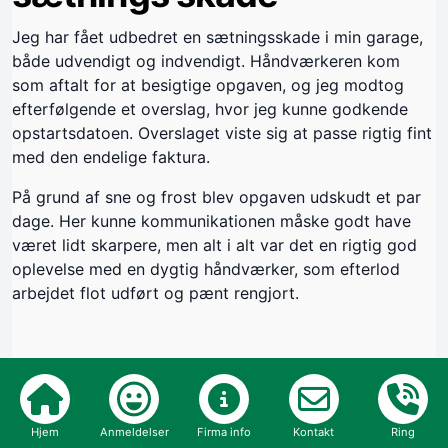
Jeg har fået udbedret en sætningsskade i min garage,
både udvendigt og indvendigt. Håndværkeren kom
som aftalt for at besigtige opgaven, og jeg modtog
efterfølgende et overslag, hvor jeg kunne godkende
opstartsdatoen. Overslaget viste sig at passe rigtig fint
med den endelige faktura.
På grund af sne og frost blev opgaven udskudt et par
dage. Her kunne kommunikationen måske godt have
været lidt skarpere, men alt i alt var det en rigtig god
oplevelse med en dygtig håndværker, som efterlod
arbejdet flot udført og pænt rengjort.
Byggeår:
2026
Opgave:
Hjem
Anmeldelser
Firma info
Kontakt
Ring