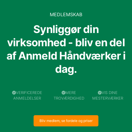
MEDLEMSKAB
Synliggør din
virksomhed - bliv en del
af Anmeld Håndværker i
dag.
VERIFICEREDE
MERE
VIS DINE
ANMELDELSER
TROVÆRDIGHED
MESTERVÆRKER
Bliv medlem, se fordele og priser