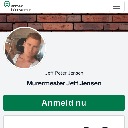
Spring til indhold
Jeff Peter Jensen
Murermester Jeff Jensen
Anmeld nu