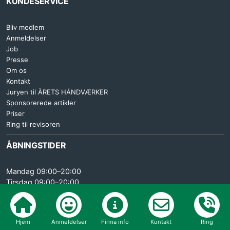
KUNDESERVICE
Bliv medlem
Anmeldelser
Job
Presse
Om os
Kontakt
Juryen til ÅRETS HÅNDVÆRKER
Sponsorerede artikler
Priser
Ring til revisoren
ÅBNINGSTIDER
Mandag 09:00–20:00
Tirsdag 09:00–20:00
Onsdag 09:00–20:00
Torsdag 09:00–20:00
Fredag 09:00–15:30
Hjem
Anmeldelser
Firma info
Kontakt
Ring
Lørdag LUKKET