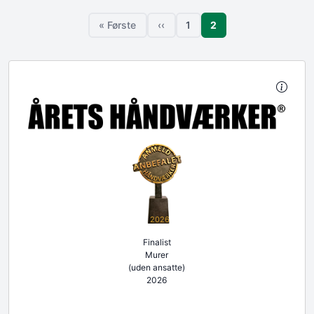
Sideinddeling
Side
« Første
‹‹
1
2
Første side
Forrige side
Side
2026
Finalist
Murer
(uden ansatte)
2026