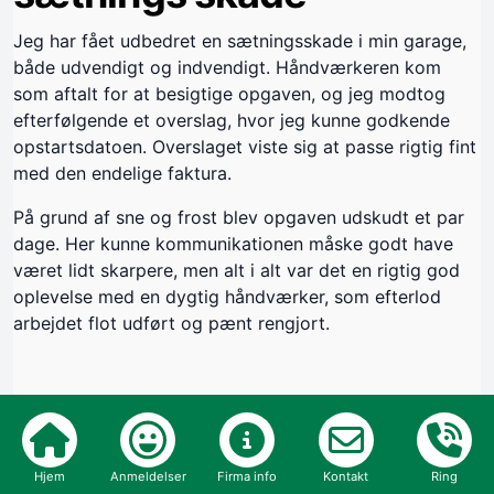
Jeg har fået udbedret en sætningsskade i min garage,
både udvendigt og indvendigt. Håndværkeren kom
som aftalt for at besigtige opgaven, og jeg modtog
efterfølgende et overslag, hvor jeg kunne godkende
opstartsdatoen. Overslaget viste sig at passe rigtig fint
med den endelige faktura.
På grund af sne og frost blev opgaven udskudt et par
dage. Her kunne kommunikationen måske godt have
været lidt skarpere, men alt i alt var det en rigtig god
oplevelse med en dygtig håndværker, som efterlod
arbejdet flot udført og pænt rengjort.
Byggeår:
2026
Opgave:
Hjem
Anmeldelser
Firma info
Kontakt
Ring