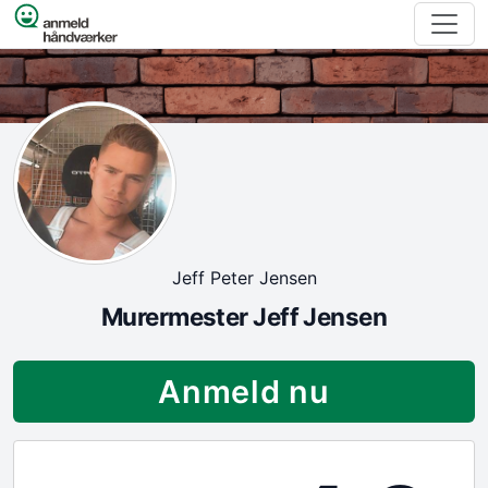
Spring til indhold
Jeff Peter Jensen
Murermester Jeff Jensen
Anmeld nu