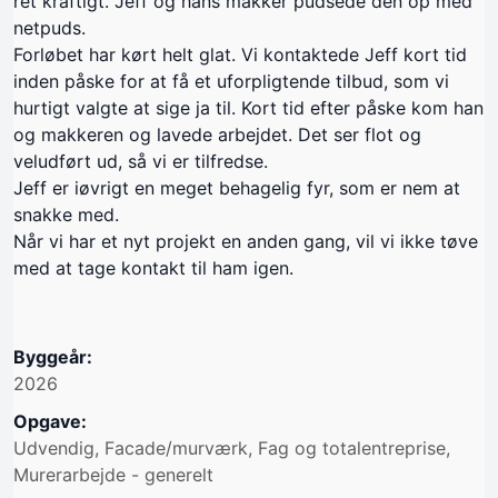
ret kraftigt. Jeff og hans makker pudsede den op med
netpuds.
Forløbet har kørt helt glat. Vi kontaktede Jeff kort tid
inden påske for at få et uforpligtende tilbud, som vi
hurtigt valgte at sige ja til. Kort tid efter påske kom han
og makkeren og lavede arbejdet. Det ser flot og
veludført ud, så vi er tilfredse.
Jeff er iøvrigt en meget behagelig fyr, som er nem at
snakke med.
Når vi har et nyt projekt en anden gang, vil vi ikke tøve
med at tage kontakt til ham igen.
Byggeår:
2026
Opgave:
Udvendig, Facade/murværk, Fag og totalentreprise,
Murerarbejde - generelt