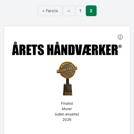
Sideinddeling
Side
« Første
‹‹
1
2
Første side
Forrige side
Side
2026
Finalist
Murer
(uden ansatte)
2026