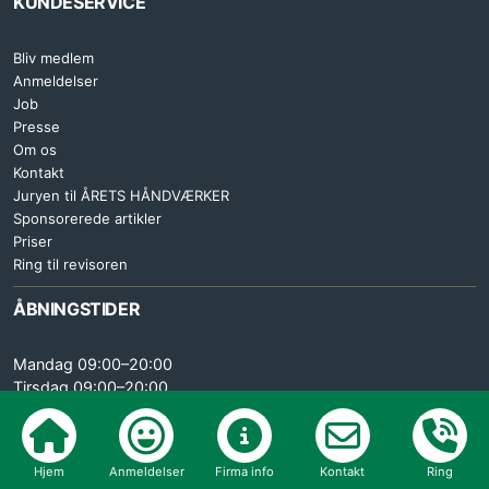
KUNDESERVICE
Bliv medlem
Anmeldelser
Job
Presse
Om os
Kontakt
Juryen til ÅRETS HÅNDVÆRKER
Sponsorerede artikler
Priser
Ring til revisoren
ÅBNINGSTIDER
Mandag 09:00–20:00
Tirsdag 09:00–20:00
Onsdag 09:00–20:00
Torsdag 09:00–20:00
Fredag 09:00–15:30
Hjem
Anmeldelser
Firma info
Kontakt
Ring
Lørdag LUKKET