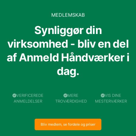
MEDLEMSKAB
Synliggør din
virksomhed - bliv en del
af Anmeld Håndværker i
dag.
VERIFICEREDE
MERE
VIS DINE
ANMELDELSER
TROVÆRDIGHED
MESTERVÆRKER
Bliv medlem, se fordele og priser