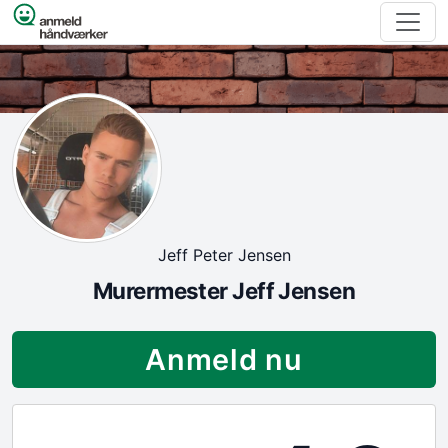
Spring til indhold
Jeff Peter Jensen
Murermester Jeff Jensen
Anmeld nu