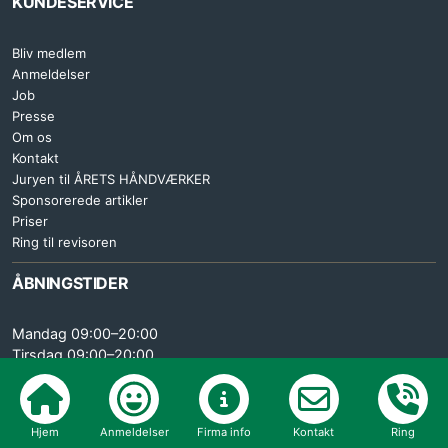
KUNDESERVICE
Bliv medlem
Anmeldelser
Job
Presse
Om os
Kontakt
Juryen til ÅRETS HÅNDVÆRKER
Sponsorerede artikler
Priser
Ring til revisoren
ÅBNINGSTIDER
Mandag 09:00–20:00
Tirsdag 09:00–20:00
Onsdag 09:00–20:00
Torsdag 09:00–20:00
Fredag 09:00–15:30
Hjem
Anmeldelser
Firma info
Kontakt
Ring
Lørdag LUKKET