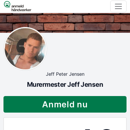
Spring til indhold
Jeff Peter Jensen
Murermester Jeff Jensen
Anmeld nu