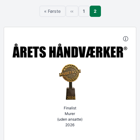
Sideinddeling
Side
« Første
‹‹
1
2
Første side
Forrige side
Side
2026
Finalist
Murer
(uden ansatte)
2026