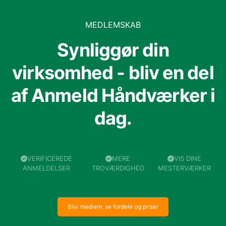
MEDLEMSKAB
Synliggør din
virksomhed - bliv en del
af Anmeld Håndværker i
dag.
VERIFICEREDE
MERE
VIS DINE
ANMELDELSER
TROVÆRDIGHED
MESTERVÆRKER
Bliv medlem, se fordele og priser