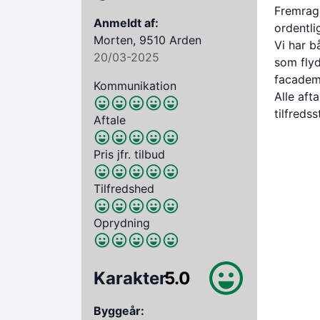
Fremrage
Anmeldt af:
ordentli
Morten, 9510 Arden
Vi har b
20/03-2025
som flyd
facademu
Kommunikation
Alle aft
tilfredss
Aftale
Pris jfr. tilbud
Tilfredshed
Oprydning
Karakter
5.0
Byggeår: