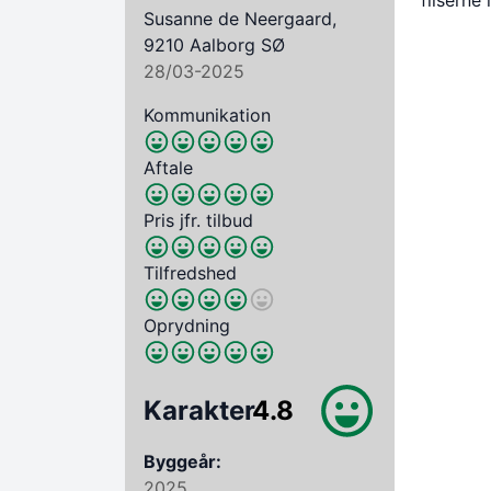
fliserne 
Susanne de Neergaard,
9210 Aalborg SØ
28/03-2025
Kommunikation
Aftale
Pris jfr. tilbud
Tilfredshed
Oprydning
Karakter
4.8
Byggeår:
2025