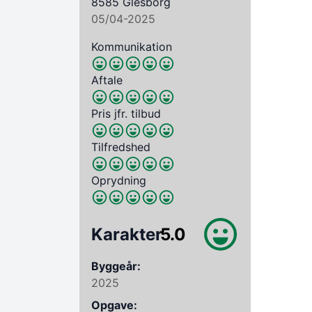
8585 Glesborg
05/04-2025
Kommunikation
Aftale
Pris jfr. tilbud
Tilfredshed
Oprydning
Karakter
5.0
Byggeår:
2025
Opgave: