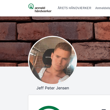
Primær na
Spring til indhold
ÅRETS HÅNDVÆRKER
Anmeldels
Jeff Peter Jensen