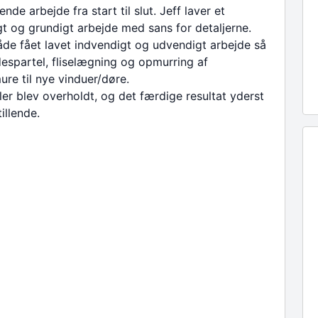
nde arbejde fra start til slut. Jeff laver et
gt og grundigt arbejde med sans for detaljerne.
åde fået lavet indvendigt og udvendigt arbejde så
espartel, fliselægning og opmurring af
re til nye vinduer/døre.
aler blev overholdt, og det færdige resultat yderst
tillende.