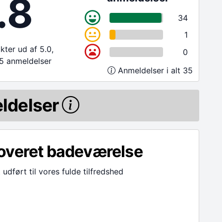
.8
34
1
ter ud af 5.0,
0
5 anmeldelser
Anmeldelser i alt 35
ldelser
overet badeværelse
 udført til vores fulde tilfredshed