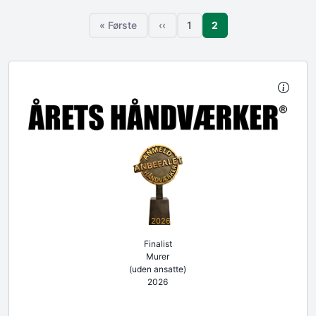
Sideinddeling
Side
« Første
‹‹
1
2
Første side
Forrige side
Side
2026
Finalist
Murer
(uden ansatte)
2026