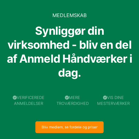
MEDLEMSKAB
Synliggør din
virksomhed - bliv en del
af Anmeld Håndværker i
dag.
VERIFICEREDE
MERE
VIS DINE
ANMELDELSER
TROVÆRDIGHED
MESTERVÆRKER
Bliv medlem, se fordele og priser