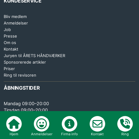
KUNDESERVICE
Bliv medlem
Anmeldelser
Job
Presse
Om os
Kontakt
Juryen til ÅRETS HÅNDVÆRKER
Sponsorerede artikler
Priser
Ring til revisoren
ÅBNINGSTIDER
Mandag 09:00–20:00
Tirsdag 09:00–20:00
Onsdag 09:00–20:00
Torsdag 09:00–20:00
Fredag 09:00–15:30
Hjem
Anmeldelser
Firma info
Kontakt
Ring
Lørdag LUKKET