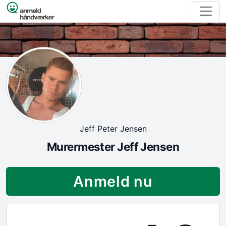
Spring til indhold
Jeff Peter Jensen
Murermester Jeff Jensen
Anmeld nu