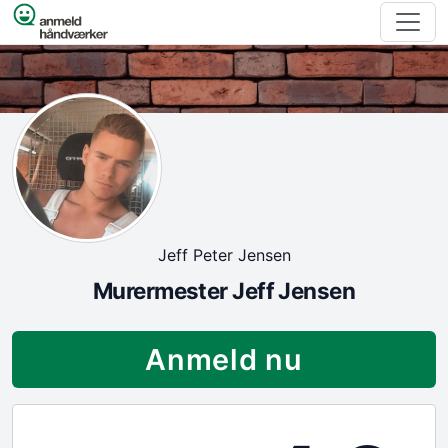
Spring til indhold
Jeff Peter Jensen
Murermester Jeff Jensen
Anmeld nu