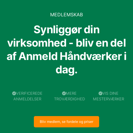
MEDLEMSKAB
Synliggør din
virksomhed - bliv en del
af Anmeld Håndværker i
dag.
VERIFICEREDE
MERE
VIS DINE
ANMELDELSER
TROVÆRDIGHED
MESTERVÆRKER
Bliv medlem, se fordele og priser