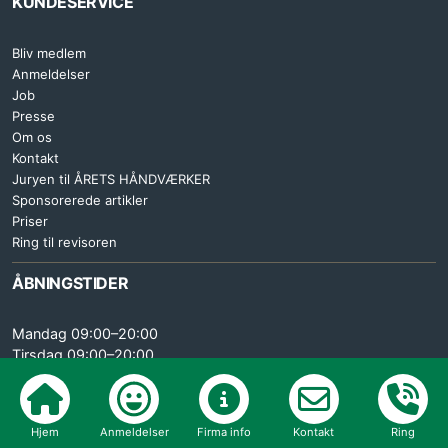
KUNDESERVICE
Bliv medlem
Anmeldelser
Job
Presse
Om os
Kontakt
Juryen til ÅRETS HÅNDVÆRKER
Sponsorerede artikler
Priser
Ring til revisoren
ÅBNINGSTIDER
Mandag 09:00–20:00
Tirsdag 09:00–20:00
Onsdag 09:00–20:00
Torsdag 09:00–20:00
Fredag 09:00–15:30
Hjem
Anmeldelser
Firma info
Kontakt
Ring
Lørdag LUKKET