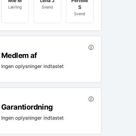
Mie
M
Lena
J
Pernille
S
Lærling
Svend
Svend
Medlem af
Ingen oplysninger indtastet
Garantiordning
Ingen oplysninger indtastet