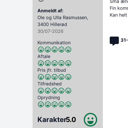
Små ændr
Fin kom
Anmeldt af:
Kan helt
Ole og Ulla Rasmussen,
3400 Hillerød
30/07-2026
31
Kommunikation
Aftale
Pris jfr. tilbud
Tilfredshed
Oprydning
Karakter
5.0