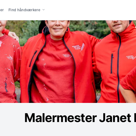
vigation
er
Find håndværkere
Malermester Janet