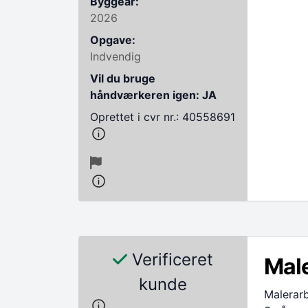
Byggeår:
2026
Opgave:
Indvendig
Vil du bruge
håndværkeren igen: JA
Oprettet i cvr nr.: 40558691
Verificeret
Male
kunde
Malerarb