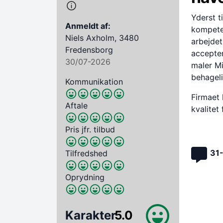
Yderst t
Anmeldt af:
kompeten
Niels Axholm, 3480
arbejdet
Fredensborg
accepter
30/07-2026
maler M
behageli
Kommunikation
Firmaet 
Aftale
kvalitet
Pris jfr. tilbud
31
Tilfredshed
Oprydning
Karakter
5.0