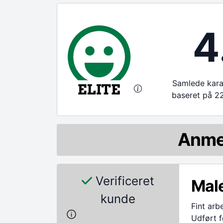
4
Samlede karak
baseret på 2
Anme
Verificeret
Male
kunde
Fint arb
Udført f