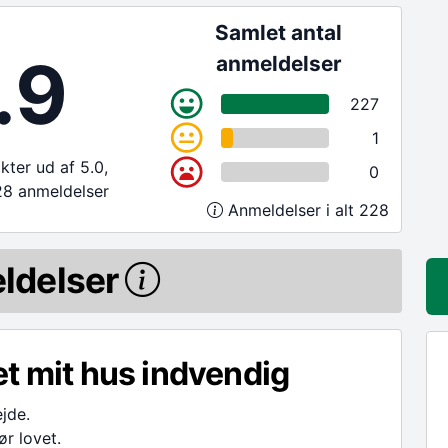
Samlet antal
.9
anmeldelser
227
1
ter ud af 5.0,
0
28 anmeldelser
Anmeldelser i alt 228
ldelser
t mit hus indvendig
ejde.
ør lovet.