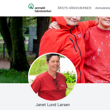
Primær na
Spring til indhold
ÅRETS HÅNDVÆRKER
Anmeldels
Janet Lund Larsen