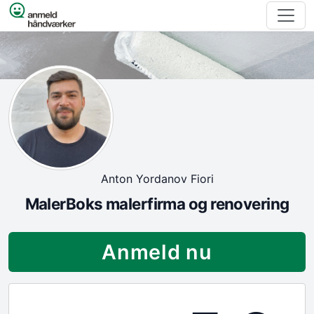
Spring til indhold
Anton Yordanov Fiori
MalerBoks malerfirma og renovering
Anmeld nu