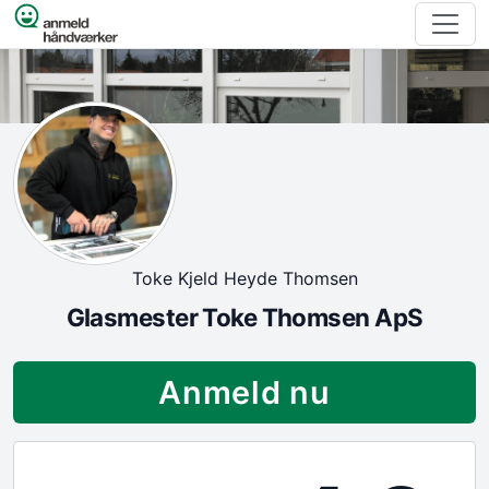
Spring til indhold
Toke Kjeld Heyde Thomsen
Glasmester Toke Thomsen ApS
Anmeld nu