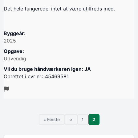
Det hele fungerede, intet at være utilfreds med.
Byggeår:
2025
Opgave:
Udvendig
Vil du bruge håndværkeren igen: JA
Oprettet i cvr nr.: 45469581
Sideinddeling
Side
« Første
‹‹
1
2
Første side
Forrige side
Side