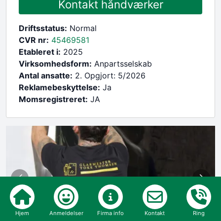
Kontakt håndværker
Driftsstatus:
Normal
CVR nr:
45469581
Etableret i:
2025
Virksomhedsform:
Anpartsselskab
Antal ansatte:
2. Opgjort: 5/2026
Reklamebeskyttelse:
Ja
Momsregistreret:
JA
Hjem
Anmeldelser
Firma info
Kontakt
Ring