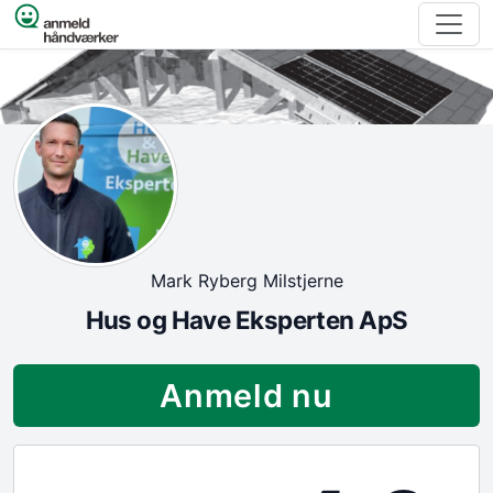
Spring til indhold
Mark Ryberg Milstjerne
Hus og Have Eksperten ApS
Anmeld nu