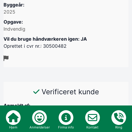
Byggeår:
2025
Opgave:
Indvendig
Vil du bruge håndværkeren igen: JA
Oprettet i cvr nr.: 30500482
Verificeret kunde
Anmeldt af:
Lis Andersen, 3140 ålsgårde
21/05-2025
Hjem
Anmeldelser
Firma info
Kontakt
Ring