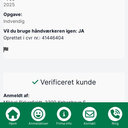
2025
Opgave:
Indvendig
Vil du bruge håndværkeren igen: JA
Oprettet i cvr nr.: 41446404
Verificeret kunde
Anmeldt af:
Mikkel Birkenfeldt, 2300 København S
05/01-2026
Kommunikation
Hjem
Anmeldelser
Firma info
Kontakt
Ring