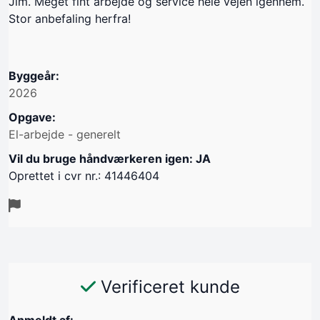
Jim. Meget fint arbejde og service hele vejen igennem.
Stor anbefaling herfra!
Byggeår:
2026
Opgave:
El-arbejde - generelt
Vil du bruge håndværkeren igen: JA
Oprettet i cvr nr.: 41446404
Verificeret kunde
Anmeldt af: