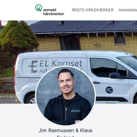
Primær na
Spring til indhold
ÅRETS HÅNDVÆRKER
Anmeldels
Jim Rasmussen & Klaus