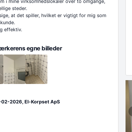
em i mine virksomhedslokaler over to omgange,
llige steder.
ige, at det spiller, hvilket er vigtigt for mig som
skunde.
g effektiv.
rkerens egne billeder
-02-2026, El-Korpset ApS