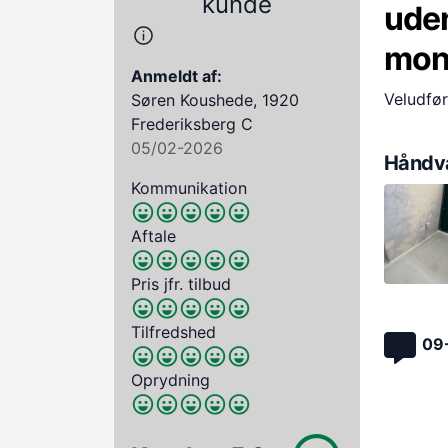
kunde
ude
mont
Anmeldt af:
Veludfør
Søren Koushede, 1920
Frederiksberg C
05/02-2026
Håndvæ
Kommunikation
Aftale
Pris jfr. tilbud
Tilfredshed
09
Oprydning