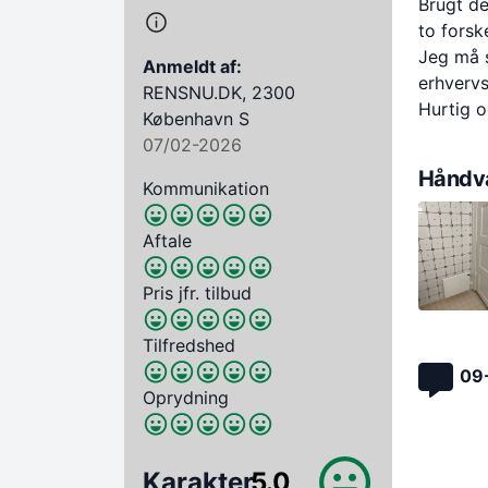
Brugt d
to forske
Jeg må s
Anmeldt af:
erhverv
RENSNU.DK, 2300
Hurtig o
København S
07/02-2026
Håndvæ
Kommunikation
Aftale
Pris jfr. tilbud
Tilfredshed
09
Oprydning
Karakter
5.0