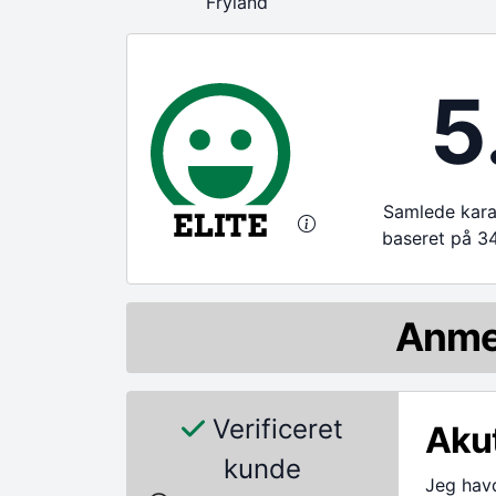
Fryland
5
Samlede karak
baseret på 3
Anme
Verificeret
Akut
kunde
Jeg havd