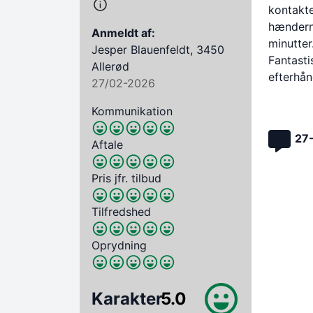
kontakte
hændern
Anmeldt af:
minutter
Jesper Blauenfeldt, 3450
Fantasti
Allerød
efterhå
27/02-2026
Kommunikation
27
Aftale
Pris jfr. tilbud
Tilfredshed
Oprydning
Karakter
5.0