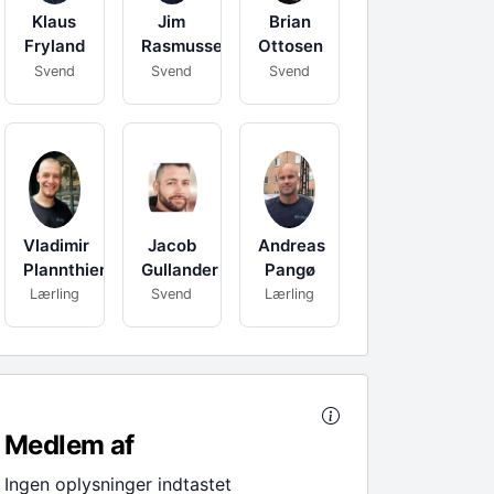
Klaus
Jim
Brian
Fryland
Rasmussen
Ottosen
Svend
Svend
Svend
Vladimir
Jacob
Andreas
Plannthien
Gullander
Pangø
Lærling
Svend
Lærling
Medlem af
Ingen oplysninger indtastet