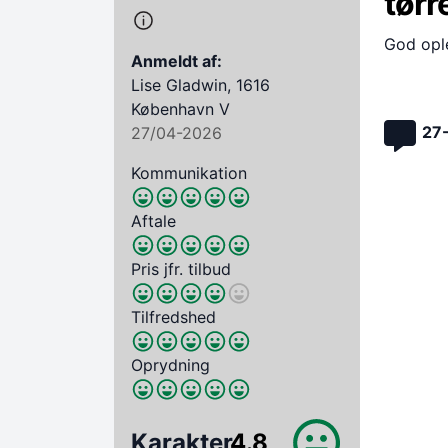
tørr
God opl
Anmeldt af:
Lise Gladwin, 1616
København V
27
27/04-2026
Kommunikation
Aftale
Pris jfr. tilbud
Tilfredshed
Oprydning
Karakter
4.8