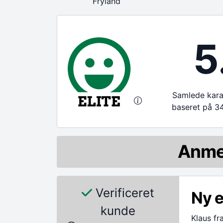
Fryland
5
Samlede karak
baseret på 3
Anme
Verificeret
Ny e
kunde
Klaus fr