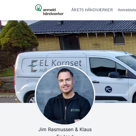
Primær na
Spring til indhold
ÅRETS HÅNDVÆRKER
Anmeldels
Jim Rasmussen & Klaus