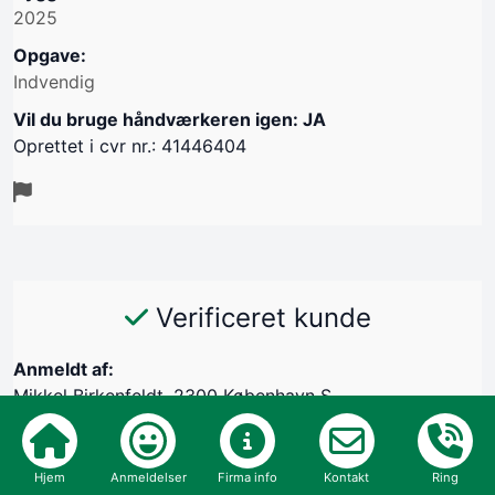
2025
Opgave:
Indvendig
Vil du bruge håndværkeren igen: JA
Oprettet i cvr nr.: 41446404
Verificeret kunde
Anmeldt af:
Mikkel Birkenfeldt, 2300 København S
05/01-2026
Kommunikation
Hjem
Anmeldelser
Firma info
Kontakt
Ring