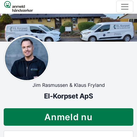
Spring til indhold
Jim Rasmussen & Klaus Fryland
El-Korpset ApS
Anmeld nu