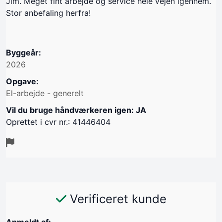
Jim. Meget fint arbejde og service hele vejen igennem.
Stor anbefaling herfra!
Byggeår:
2026
Opgave:
El-arbejde - generelt
Vil du bruge håndværkeren igen: JA
Oprettet i cvr nr.: 41446404
Verificeret kunde
Anmeldt af: