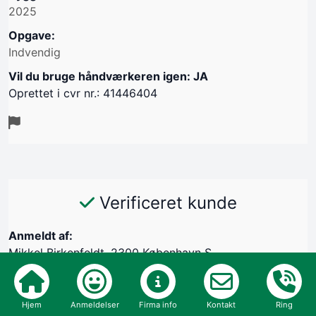
2025
Opgave:
Indvendig
Vil du bruge håndværkeren igen: JA
Oprettet i cvr nr.: 41446404
Verificeret kunde
Anmeldt af:
Mikkel Birkenfeldt, 2300 København S
05/01-2026
Kommunikation
Hjem
Anmeldelser
Firma info
Kontakt
Ring