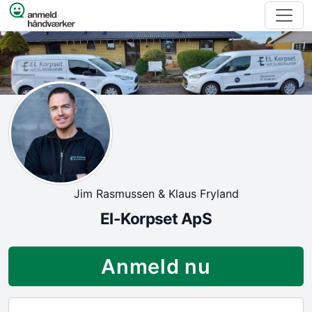
Spring til indhold
Jim Rasmussen & Klaus Fryland
El-Korpset ApS
Anmeld nu