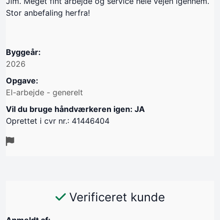
Jim. Meget fint arbejde og service hele vejen igennem.
Stor anbefaling herfra!
Byggeår:
2026
Opgave:
El-arbejde - generelt
Vil du bruge håndværkeren igen: JA
Oprettet i cvr nr.: 41446404
Verificeret kunde
Anmeldt af: