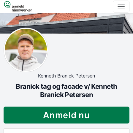
Spring til indhold
Kenneth Branick Petersen
Branick tag og facade v/ Kenneth
Branick Petersen
Anmeld nu