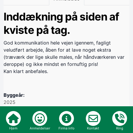
Inddækning på siden af
kviste på tag.
God kommunikation hele vejen igennem, fagligt
veludført arbejde, åben for at lave noget ekstra
(træværk der lige skulle males, når håndværkeren var
deroppe) og ikke mindst en fornuftig pris!
Kan klart anbefales.
Byggeår:
2025
Opgave:
Udvendig
Hjem
Anmeldelser
Firma info
Kontakt
Ring
Vil du bruge håndværkeren igen: JA