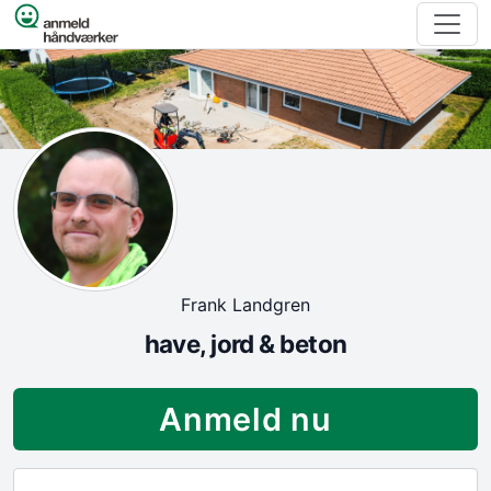
Spring til indhold
Frank Landgren
have, jord & beton
Anmeld nu