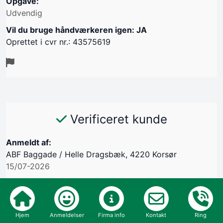
Opgave:
Udvendig
Vil du bruge håndværkeren igen: JA
Oprettet i cvr nr.: 43575619
Verificeret kunde
Anmeldt af:
ABF Baggade / Helle Dragsbæk, 4220 Korsør
15/07-2026
Kommunikation
Aftale
Hjem
Anmeldelser
Firma info
Kontakt
Ring