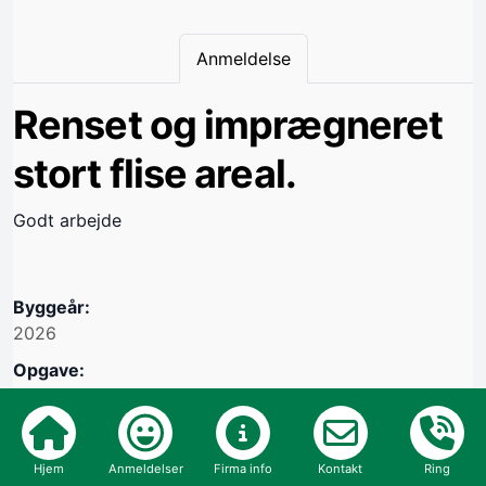
Anmeldelse
Renset og imprægneret
stort flise areal.
Godt arbejde
Byggeår:
2026
Opgave:
Udvendig
Vil du bruge håndværkeren igen: JA
Oprettet i cvr nr.: 37875716
Hjem
Anmeldelser
Firma info
Kontakt
Ring