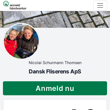
Spring til indhold
Nicolai Schurmann Thomsen
Dansk Fliserens ApS
Anmeld nu